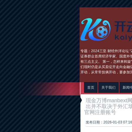
专题：2024三亚·财经外洋论坛
证券群众首席经济学家、国度外
有三点主义。 第一，怎样来斡旋
们现时仍是从买卖绽开走向金融
开动，从常常技俩开动，要参加深
首页
关于我们
新闻
现金万博manbex
出并不取决于外汇场面-
官网注册账号
发布日期：2026-01-03 07