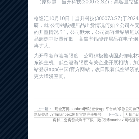
（原标题：当升科技(300073.SZ)：高容量
格隆汇10月10日丨当升科技(300073.SZ)于2
研，就“公司钴酸锂居品出货情况何如？公司在
的开垦情况？”，公司默示，公司高容量钴酸锂
品阛阓中批量诈欺，高倍率钴酸锂居品在电子烟
冉扩大。
为开垦新市尝新限度，公司积极推动固态锂电材
东谈主机、低空遨游限度有关企业开展相助，加速阛
站登录app(中国)官方网站，改日跟着低空经
更大增漫空间。
上一篇：
现金万博manbext网站登录app平台就“求教公司刻下
网站登录 万博manbext体育官网注册账号
下一篇：
万博ma
房和二套房贷款利率下限一致-万博manbext网站登录