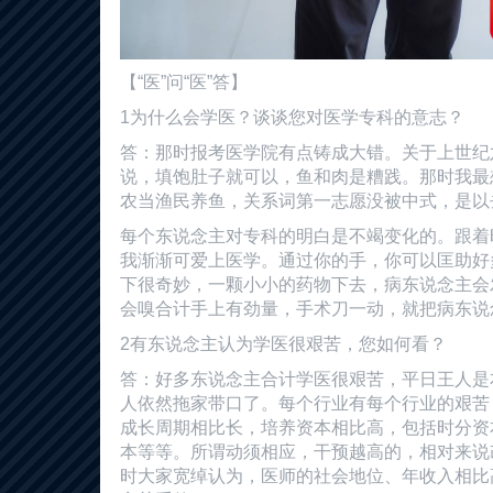
【“医”问“医”答】
1为什么会学医？谈谈您对医学专科的意志？
答：那时报考医学院有点铸成大错。关于上世纪
说，填饱肚子就可以，鱼和肉是糟践。那时我最
农当渔民养鱼，关系词第一志愿没被中式，是以
每个东说念主对专科的明白是不竭变化的。跟着
我渐渐可爱上医学。通过你的手，你可以匡助好
下很奇妙，一颗小小的药物下去，病东说念主会
会嗅合计手上有劲量，手术刀一动，就把病东说
2有东说念主认为学医很艰苦，您如何看？
答：好多东说念主合计学医很艰苦，平日王人是
人依然拖家带口了。每个行业有每个行业的艰苦
成长周期相比长，培养资本相比高，包括时分资
本等等。所谓动须相应，干预越高的，相对来说
时大家宽绰认为，医师的社会地位、年收入相比