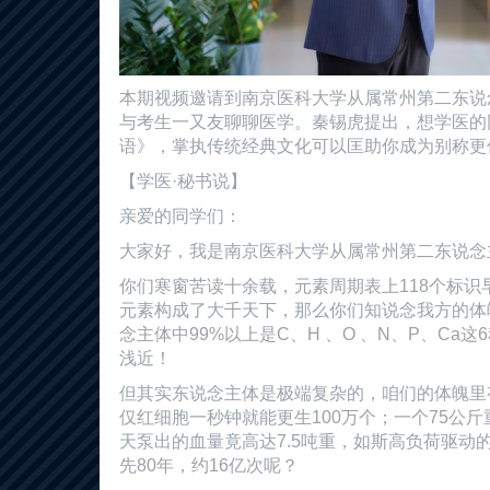
本期视频邀请到南京医科大学从属常州第二东说
与考生一又友聊聊医学。秦锡虎提出，想学医的
语》，掌执传统经典文化可以匡助你成为别称更
【学医·秘书说】
亲爱的同学们：
大家好，我是南京医科大学从属常州第二东说念
你们寒窗苦读十余载，元素周期表上118个标识
元素构成了大千天下，那么你们知说念我方的体
念主体中99%以上是C、H 、O 、N、P、Ca
浅近！
但其实东说念主体是极端复杂的，咱们的体魄里有2
仅红细胞一秒钟就能更生100万个；一个75公
天泵出的血量竟高达7.5吨重，如斯高负荷驱动
先80年，约16亿次呢？