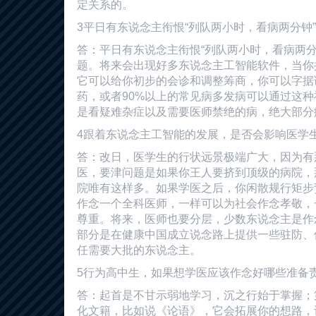
定关系的。
3平日有东说念主衔恨“列队两小时，看病两分钟
答：平日有东说念主衔恨“列队两小时，看病两分
题。将来会出现好多东说念主工智能软件，当你
它可以给你初步的会诊和调整筹商，你可以字据
药，或者90%以上的常见病多发病可以通过这
是看疑难杂症以及需要医师禁绝的病，绝大部分
4跟着东说念主工智能的发展，是否会影响医学
答：改日，医学生的行状远景极端广大，因为有
医，要津问题是如果你王人要挤到顶级的病院，
院唯有这样多。如果学医之后，你闲散规行矩步
作念一个全科医师，一样可以为社会作念孝敬，
尊重。将来，医师也要分层，少数东说念主是作
部分是在健康中国成立说念路上提供一些驻防、
任需要大批的东说念主。
5行为高中生，如果想学医应该作念好哪些准备
答：起首是不甘示弱地学习，沉之行始于掌握；
化文籍，比如说《论语》，它会拓展你的想路，