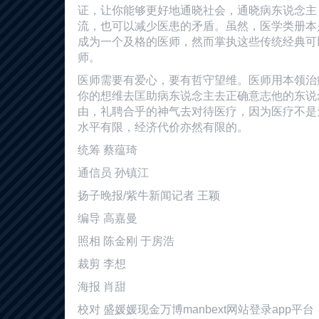
证，让你能够更好地通晓社会，通晓病东说念主
流，也可以减少医患的矛盾。虽然，医学类册本
成为一个及格的医师，然而掌执这些传统经典可
师。
医师需要有爱心，要有哲守望维。医师用本领治
你的想维去匡助病东说念主去正确意志他的东说
由，礼聘合乎的神气去对待医疗，因为医疗不是
水平有限，经济代价亦然有限的。
统筹 蔡蕴琦
通信员 孙镇江
扬子晚报/紫牛新闻记者 王颖
编导 高嘉曼
照相 陈金刚 于房浩
裁剪 李想
海报 肖甜
校对 盛媛媛现金万博manbext网站登录app平台