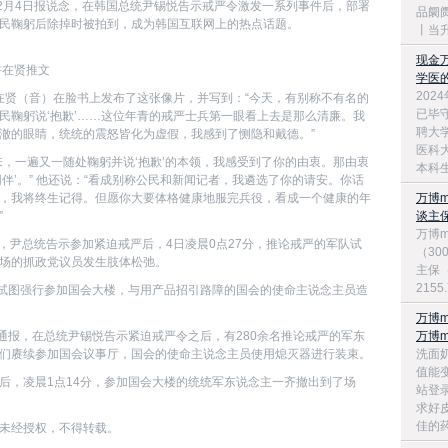
12月4日报说念，在韩国总统尹锡悦告示戒严令激发一系列事件后，部署
品阛阓
民鞠躬后除掉时被拍到，成为韩国互联网上的热点话题。
丨当升科
现金万
许在贤推文
学医
20
者许在贤（音）在脸书上发布了这张像片，并写到：“今天，有别称不有名的
已毕
民鞠躬说‘抱歉’……这位年青的戒严士兵第一眼看上去是那么清廉。我
聘大
澈的眼睛，统统的震怒皆化为虚假，我感到了恻隐和戴德。”
医科
来，一遍又一随处鞠躬并说‘抱歉’的本领，我感受到了你的由衷。那由衷
本科生
伴’。” 他还说：“看成别称公民和新闻记者，我遴选了你的请安。你话
，我将终生记得。但愿你大要体格健康地服完兵役，看成一个健康的年
万博m
”
谈主保
万博m
分，尹总统告示参加紧迫戒严后，4日凌晨0点27分，推论戒严的军队试
（30
场的抓政党议员发生肢体松弛。
主保（
215
队试图强行参加国会大楼，与用产品招引路障的国会的使命主说念主员造
万博m
日通报，在总统尹锡悦告示紧迫戒严令之后，有280余名推论戒严的军东
万博m
们赓续参加国会议事厅，国会的使命主说念主员使用熄灭器进行装束。
洗面
值能变
后，凌晨1点14分，参加国会大楼的统统军东说念主一齐撤出到了场
站登
求好
佳的药
未经授权，不得转载。