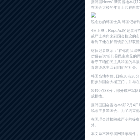
据韩国News1新闻当地本领
在国会大楼的年青士兵在向市
说念歉的韩国士兵 韩国记者
4日上昼，RepoAct的记
戒严士兵向来到国会抗议的市
看到了他在护目镜后的那双澄
这位记者默示：“在你向我追
仿佛在说‘咱们是民主意见的同
看守了咱们民主共和国的早晨
青东说念主回到咱们的社会。
韩国当地本领3日晚10点28
图参加国会大楼正门，并与在
凌晨0点38分，部分戒严军
成提拔。
据韩国国会当地本领12月4
说念主参加国会。为了约束他
在国理会过根除戒严令的提案
外。
本文系不雅察者网独家稿件，