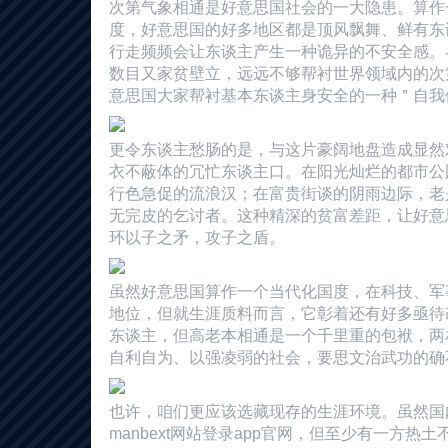
次第气象相通是好意思国社会的一大隐患。算作
度，好意思国的好多地区都是顶风飘舞、鲜有东
行走频频会让东谈主产生一种诡异的不安全感。
数目又家贫壁立，远远不够帮衬世界领域内的次
意思国大家帮衬基本东谈主身安全的一种＂自我
更令东谈主愁肠的是，与这片豪阔地盘造成显然
衣不蔽体的冗忙东谈主口。在阳光灿烂的都市公
行色急促的流浪汉；在富贵街谈的阴雨边际，老
无完皮的乞讨者。这种精深的贫富差距，让好意
环以子之矛，攻子之盾。
虽然好意思国算作一个当代化国度，在科技、军
地位，但就生涯质料而言，它彰着还有好多亟待
东谈主，但高老本相通是一个千里重的包袱，两
自利自为、以强凌弱的社会，要思文治武功的确
也许，咱们更应该选藏现存的生涯环境。虽然国
manbext网站登录app官网，但至少有一方热