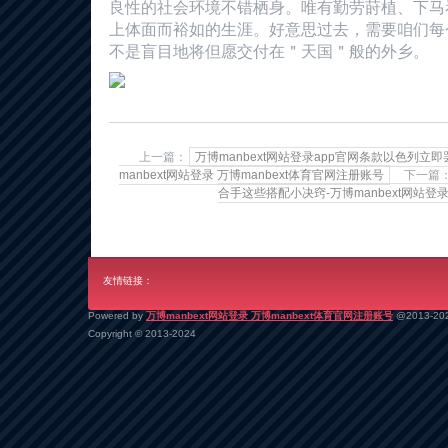
良性的社会环境不错栖身。唯有勤劳莳植、下马
上体面而裕如的生涯。好意思过去，需要咱们每
不是盲目地将但愿交付在＂天国＂般的外乡。
上一篇：
万博manbext网站登录app官网条款以色列
manbext网站登录 万博manbext体育官网注册账号
下一篇
合手这些搭配小决窍-万博manbext网站登录
友情链接：
Powered by
万博manbext网站登录 万博manbext体育官网注册账号
@2013-20
Copyright
© 2013-2024