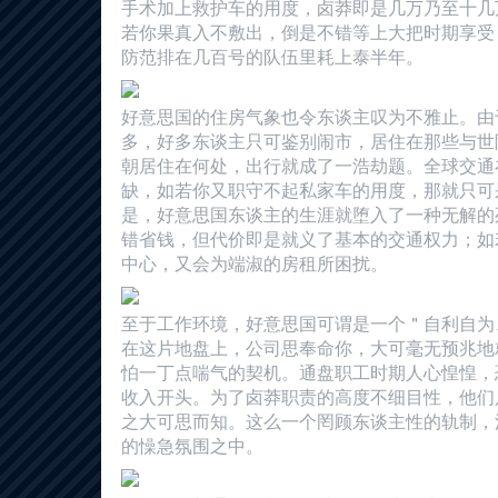
手术加上救护车的用度，卤莽即是几万乃至十几
若你果真入不敷出，倒是不错等上大把时期享受
防范排在几百号的队伍里耗上泰半年。
好意思国的住房气象也令东谈主叹为不雅止。由
多，好多东谈主只可鉴别闹市，居住在那些与世
朝居住在何处，出行就成了一浩劫题。全球交通
缺，如若你又职守不起私家车的用度，那就只可
是，好意思国东谈主的生涯就堕入了一种无解的
错省钱，但代价即是就义了基本的交通权力；如
中心，又会为端淑的房租所困扰。
至于工作环境，好意思国可谓是一个＂自利自为
在这片地盘上，公司思奉命你，大可毫无预兆地
怕一丁点喘气的契机。通盘职工时期人心惶惶，
收入开头。为了卤莽职责的高度不细目性，他们
之大可思而知。这么一个罔顾东谈主性的轨制，
的懆急氛围之中。