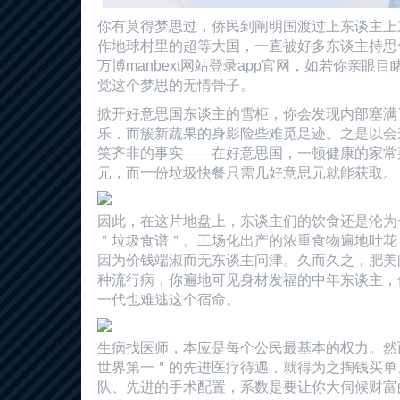
你有莫得梦思过，侨民到阐明国渡过上东谈主上
作地球村里的超等大国，一直被好多东谈主持思
万博manbext网站登录app官网，如若你亲眼
觉这个梦思的无情骨子。
掀开好意思国东谈主的雪柜，你会发现内部塞满
乐，而簇新蔬果的身影险些难觅足迹。之是以会
笑齐非的事实——在好意思国，一顿健康的家常
元，而一份垃圾快餐只需几好意思元就能获取。
因此，在这片地盘上，东谈主们的饮食还是沦为
＂垃圾食谱＂。工场化出产的浓重食物遍地吐花
因为价钱端淑而无东谈主问津。久而久之，肥美
种流行病，你遍地可见身材发福的中年东谈主，但更t
一代也难逃这个宿命。
生病找医师，本应是每个公民最基本的权力。然
世界第一＂的先进医疗待遇，就得为之掏钱买单
队、先进的手术配置，系数是要让你大伺候财富