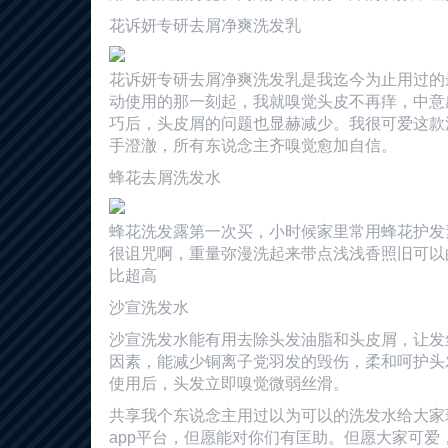
花诉妍专研去屑净爽洗发乳
花诉妍专研去屑净爽洗发乳是我迄今为止用过的
动使用的那一刻起，我就嗅觉头皮不再痒，中意
巧后，头皮屑的问题也显赫减少。我很可爱这款
手澄澈，所有东说念主齐嗅觉愈加自信。
蜂花去屑洗发水
蜂花洗发露第一次买，小时候家里常用蜂花护发
很诅咒啊，重量弥漫洗起来带点浅浅香照旧可以
比超高
沙宣洗发水
沙宣洗发水能有用去除头发油脂和头皮屑，让发
因素，能减少铜离子党羽发的毁伤，柔和呵护头
使用后，头发立即嗅觉微弱丝滑。
共享我个东说念主用过以为可以的洗发水给大家现金
app平台，但愿能对你们有匡助。但愿大家可爱