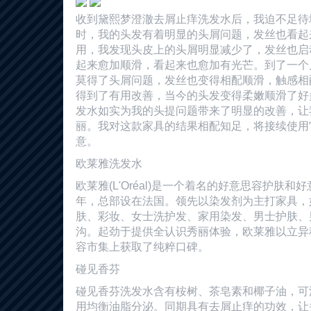
收到黛熙梦澄澈去屑止痒洗发水后，我迫不足待
时，我的头发有着明显的头屑问题，发丝也看起
用，我发现头皮上的头屑明显减少了，发丝也启
起来愈加顺滑，看起来也愈加有光芒。到了一个
莫得了头屑问题，发丝也变得相配顺滑，触感相
得到了有用改善，当今的头发变得柔嫩顺滑了好
发水如实为我的头提问题带来了明显的改善，让
丽。我对这款家具的结果相配知足，将接续使用
意。
欧莱雅洗发水
欧莱雅(L'Oréal)是一个着名的好意思容护肤和
年，总部设在法国。领先以染发剂为主打家具，
肤、彩妆、女士洗护发、家用染发、男士护肤、
沟。起劲于提供全认识秀丽体验，欧莱雅以立异
容市集上获取了纯粹口碑。
碰见香芬
碰见香芬洗发水含有桉树、茶皂素和椰子油，可
用均衡油脂分泌。同期具有去屑止痒的功效，让