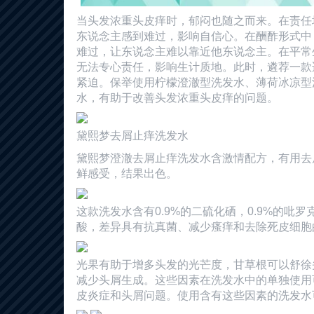
当头发浓重头皮痒时，郁闷也随之而来。在责任
东说念主感到难过，影响自信心。在酬酢形式中
难过，让东说念主难以靠近他东说念主。在平常
无法专心责任，影响生计质地。此时，遴荐一款
紧迫。保举使用柠檬澄澈型洗发水、薄荷冰凉型
水，有助于改善头发浓重头皮痒的问题。
黛熙梦去屑止痒洗发水
黛熙梦澄澈去屑止痒洗发水含激情配方，有用去
鲜感受，结果出色。
这款洗发水含有0.9%的二硫化硒，0.9%的吡罗
酸，差异具有抗真菌、减少瘙痒和去除死皮细胞
光果有助于增多头发的光芒度，甘草根可以舒徐
减少头屑生成。这些因素在洗发水中的单独使用
皮炎症和头屑问题。使用含有这些因素的洗发水