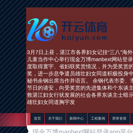
3月7日上昼，湛江市各界妇女记挂“三八”海外
儿童当作中心举行现金万博manbext网站登录
度取得寰宇、省妇联奖赏情况，并为受奖赏
奖，进一步息争遣员雄壮妇女同道积极投身
秘书余钢出席当作并语言。 余钢代表市委、
节日的请安，向受奖赏的先进集体和个东谈
救湛江妇女行状发展的社会各界东谈主士暗
雄壮妇女同道胸宇发
首页
关于我们
新闻中心
工程案例
荣誉资质
现金万博manbext网站登录app