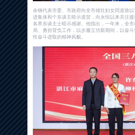
余钢代表市委、市政府向全市雄壮妇女同道致以
进集体和个东谈主暗示道贺，向永恒以来关注援
各界东谈主士暗示感谢。他指出，一年来，全市
局、勇担背负工作，以步履立功新期间，以奋斗
性奋斗进取的精神风貌。