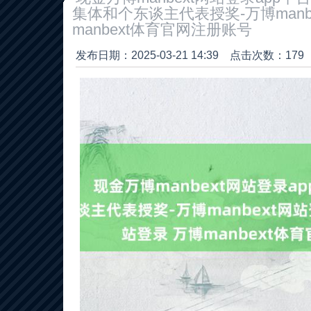
集体和个东谈主代表授奖-万博manb
manbext体育官网注册账号
发布日期：2025-03-21 14:39 点击次数：179