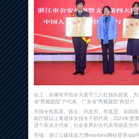
会上，余钢等市指令为寰宇三八红旗头授奖，为
省“秀雅庭院”户代表、广东省“秀雅庭院”典型户
市指令程凤英、陈云、刘忠芳、何嘉旻、吴国雄
副厅级以上离退休女指令干部代表，2024年度
进个东谈主代表，社会各界妇女代表等插足当作
开端：湛江云媒现金万博manbext网站登录app