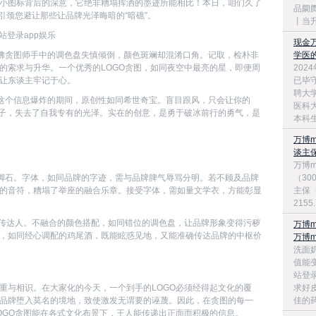
小图标背后的深意，它绝非糟塌挥洒的墨迹所能相比！本日，咱们久了
品阛阓
引颈您避让那些让品牌光泽晦暗的“暗礁”。
丨当升科
网站登录app娱乐
现金万
仿佛贪图师手中的调色盘失慎倾倒，颜色斑斓却混淆口角。记取，检朴非
学医
的索求与升华。一个优秀的LOGO贪图，如同夜空中最亮的星，即便周
20
让东谈主牢记于心。
已毕
聘大
在这个信息爆炸的期间，原创性如同希世奇宝。盲目跟风，只会让你的
医科
影子，失去了自我专有的光泽。实在的创意，是勇于破冰前行的勇气，是
本科生
万博m
谈主保
万博m
绊脚石。字体，如同品牌的字迹，需与品牌脾气辱骂分明。若不顾及品牌
（30
的音符，糟塌了举座的融合乐章。接受字体，需如量文学衣，方能彰显
主保（
215
的传达人。不融合的颜色搭配，如同错位的调色盘，让品牌形象变得污秽
万博m
，如同经心调配的鸡尾酒，既能眩惑见地，又能准确传达品牌的中枢价
万博m
洗面
值能变
站登
重与相识。在大家化的今天，一个到手的LOGO必须经得起文化的覆
求好
品牌堕入莫名的境地，致使激发无谓要的诬蔑。因此，在贪图的每一
佳的药
OGO贪图能在各式文化布景下，王人能传递出正面而积极的信息。