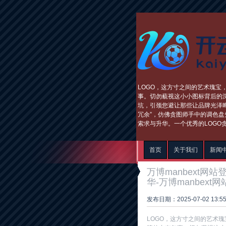
LOGO，这方寸之间的艺术瑰
事。切勿藐视这小小图标背后的
坑，引颈您避让那些让品牌光泽晦暗的
冗余”，仿佛贪图师手中的调色
索求与升华。一个优秀的LOGO
首页
关于我们
新闻
万博manbext网
华-万博manbext
发布日期：2025-07-02 13
LOGO，这方寸之间的艺术