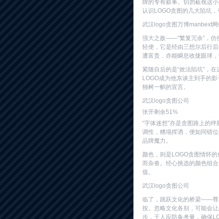
牌的专有叙事。切勿藐视这小
认识LOGO贪图的几大陷坑，
武汉logo贪图万博manbext
强大之敌——“繁复冗余”，
轻便，它是经由三想尔后行后
遭富贵，亦能瞬息收拢眼球，
紧随自后的是“效法陷坑”，
LOGO成为他东谈主到手的
独树一帜的宣言。
武汉logo贪图公司
张开剩余51%
“字体迷想”亦是贪图路上的
调性，糟塌挥洒，便如同错位
品牌魔力。
颜色，则是LOGO贪图情怀
而杂沓。经心挑选的颜色组合
值。
武汉logo贪图公司
临了，跳跃文化的桥梁——尊
按。忽略文化各别，可能会让
步，王人应防备考量，确保L