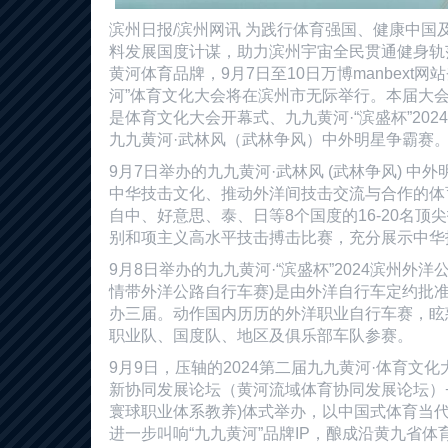
滨州日报/滨州网讯 为践行体育强国、健康中国
料发展国度计谋，助力滨州宇宙全民贯通健身轨
黄河体育品牌，9月7日至10日万博manbext网
河”体育文化大会将在滨州市无际举行。本届大
是体育文化大会开幕式、九九黄河·“滨盛杯”20
九九黄河·武林风（武林争风）中外明星争霸赛
9月7日举办的九九黄河·武林风 (武林争风) 中
中华技击文化、推动外洋间技击交流与合作的体
自中、好意思、泰、日等8个国度的16-20名顶
别和项主义高水平技击搏击比赛，充分展示中华
9月8日举办的九九黄河·“滨盛杯”2024滨州外
情带外洋公路自行车赛)是由外洋自行车定约批
办三届。动作国内历历的外洋职业自行车赛，眩
职业队、国度队、地区及俱乐部车队参赛。
9月9日，压轴的2024第二届九九黄河·体育文
新协同发展论坛（黄河流域体育协同发展论坛）
寰球职业体系教养)体式举办，以中国式体育当代
进一步叫响“九九黄河”品牌IP，酿成沿黄九省