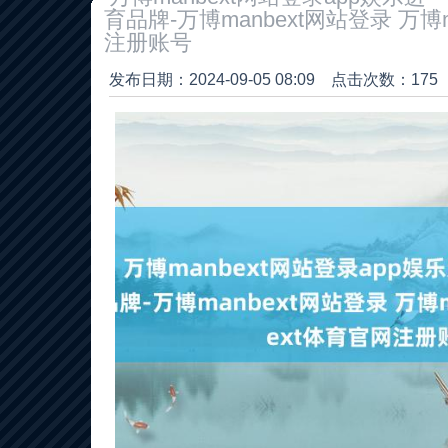
育品牌-万博manbext网站登录 万博
注册账号
发布日期：2024-09-05 08:09 点击次数：175