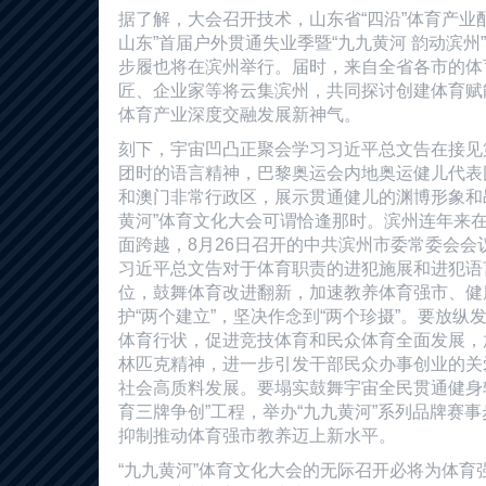
据了解，大会召开技术，山东省“四沿”体育产业
山东”首届户外贯通失业季暨“九九黄河 韵动滨州
步履也将在滨州举行。届时，来自全省各市的体
匠、企业家等将云集滨州，共同探讨创建体育赋
体育产业深度交融发展新神气。
刻下，宇宙凹凸正聚会学习习近平总文告在接见
团时的语言精神，巴黎奥运会内地奥运健儿代表
和澳门非常行政区，展示贯通健儿的渊博形象和
黄河”体育文化大会可谓恰逢那时。滨州连年来
面跨越，8月26日召开的中共滨州市委常委会会
习近平总文告对于体育职责的进犯施展和进犯语
位，鼓舞体育改进翻新，加速教养体育强市、健
护“两个建立”，坚决作念到“两个珍摄”。要放
体育行状，促进竞技体育和民众体育全面发展，
林匹克精神，进一步引发干部民众办事创业的关
社会高质料发展。要塌实鼓舞宇宙全民贯通健身
育三牌争创”工程，举办“九九黄河”系列品牌赛
抑制推动体育强市教养迈上新水平。
“九九黄河”体育文化大会的无际召开必将为体育