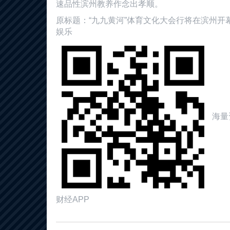
速品性滨州教养作念出孝顺。
原标题：“九九黄河”体育文化大会行将在滨州开幕万
娱乐
海量
财经APP