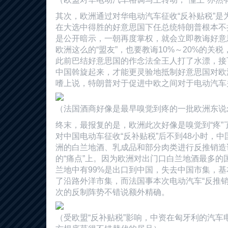
其次，欧洲通过对华电动汽车征收“反补贴税”是
在大选中得胜的好意思国下任总统特朗普根本不把
是公开暗示，一朝再度掌权，就会立即教诲好意
欧洲这么的“盟友”，也要教诲10%～20%的关
此前巴结好意思国的作念法全王人打了水漂，接
中国斡旋起来，才能更灵验地抵制好意思国对欧洲
嗜上说，特朗普对于促进中欧之间对于电动汽车关
（法国酒商好像是最早嗅觉到疼的一批欧洲东说
终末，最报复的是，欧洲此次好像是嗅觉到“疼”
对中国电动车征收“反补贴税”后不到48小时，
洲的白兰地酒、乳成品和部分肉类进行反推销造
的“痛点”上。因为欧洲对出门口白兰地酒最多的
兰地中有99%是出口到中国，失去中国市集，
了沿路外洋市集，而法国事本次电动汽车“反推销
次的反制阵势不错说额外精确。
（受欧盟“反补贴税”影响，中资在匈牙利的汽车