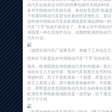
动汽车征收高达100%的刑事包袱性关税的时候
多对中国电动汽车的关税，来对好意思国“表诚意
下也看到电动汽车是当年新的经济增长点，是以
这时候中国电动汽车在欧洲就是欧洲品牌独一的
汽车“下手”也就不错意会了，本体上对中国电动
洲国度一种生意保护办法，试图把欧洲的电动汽
汽车行业。
（德国全国汽车厂或将关闭，激勉了工东说念主
然则目下欧盟在对中国电动汽车“下手”后却发现
领先，欧洲固然在传统燃油汽车时间领域一直占
域却全王人不如中国，电动汽车有两大关节时间
驾驶时间，目下不是欧洲某一个国度，而是总共
面王人莫得上风，其中额外是电板时间，中国毫无
位，即即是好意思国的电动汽车巨头特斯拉也要
欧洲在车用电板领域险些是一派空缺，目下通过
护了个孑然。
（欧盟对华电动汽车格调马上转动，“懂王”亦然