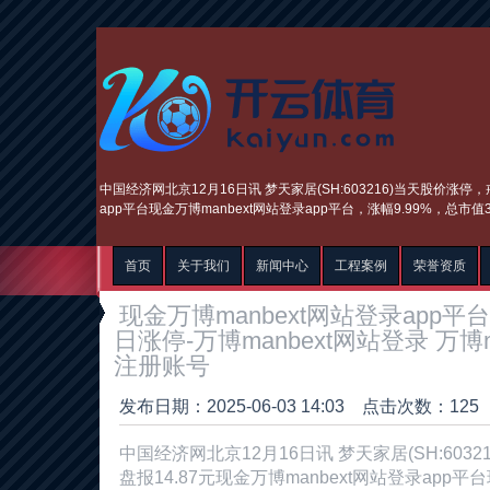
中国经济网北京12月16日讯 梦天家居(SH:603216)当天股价涨停，
app平台现金万博manbext网站登录app平台，涨幅9.99%，总市
首页
关于我们
新闻中心
工程案例
荣誉资质
现金万博manbext网站登录app
日涨停-万博manbext网站登录 万博
注册账号
发布日期：2025-06-03 14:03 点击次数：125
中国经济网北京12月16日讯 梦天家居(SH:603
盘报14.87元现金万博manbext网站登录app平