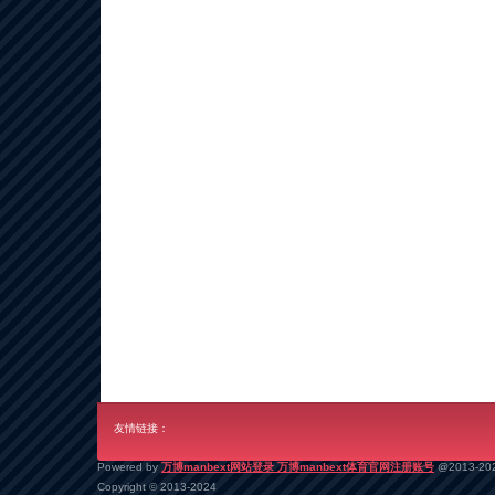
友情链接：
Powered by
万博manbext网站登录 万博manbext体育官网注册账号
@2013-20
Copyright
© 2013-2024