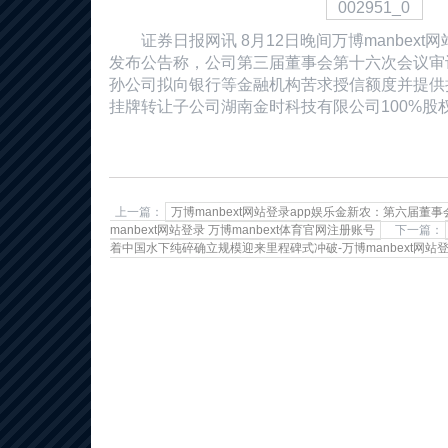
证券日报网讯 8月12日晚间万博manbext网
发布公告称，公司第三届董事会第十六次会议审
孙公司拟向银行等金融机构苦求授信额度并提供
挂牌转让子公司湖南金时科技有限公司100%股
上一篇：
万博manbext网站登录app娱乐金新农：第六届董
manbext网站登录 万博manbext体育官网注册账号
下一篇：
着中国水下纯碎确立规模迎来里程碑式冲破-万博manbext网站登录